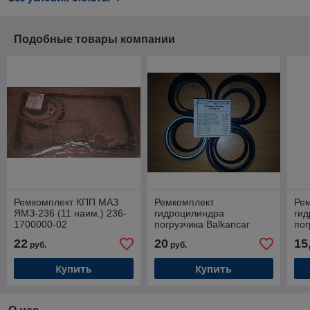
Подобные товары компании
Ремкомплект КПП МАЗ
Ремкомплект
Ре
ЯМЗ-236 (11 наим.) 236-
гидроцилиндра
ги
1700000-02
погрузчика Balkancar
пог
КБ3Ч 100/45-2
КБ3
22
20
15
руб.
руб.
Купить
Купить