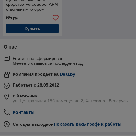
средство ForceSuper AFM
с активным хлором "
(усиленное) old"
65
руб.
(канистра 20 л.)
Купить
О нас
Рейтинг не сформирован
Менее 5 отзывов за последний год
Компания продает на
Deal.by
Работает с 28.05.2012
г. Хатежино
ул. Центральная 18б помещение 2, Хатежино , Беларусь
Контакты
Показать весь график работы
Сегодня выходной