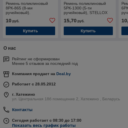
Ремень поликлиновый
Ремень поликлиновый
Ре
8РК-865 (8-ми
5РК-1300 (5-ти
6РК
ручейковый).
ручейковый), STELLOX
руч
05-01300-SX
10
15,70
10
руб.
руб.
Купить
Купить
О нас
Рейтинг не сформирован
Менее 5 отзывов за последний год
Компания продает на
Deal.by
Работает с 28.05.2012
г. Хатежино
ул. Центральная 18б помещение 2, Хатежино , Беларусь
Контакты
Сегодня работает с 08:30 до 17:00
Показать весь график работы