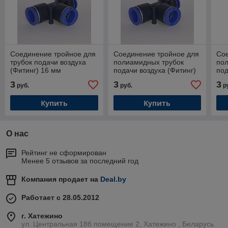
Соединение тройное для
Соединение тройное для
Со
трубок подачи воздуха
полиамидных трубок
по
(Фитинг) 16 мм
подачи воздуха (Фитинг)
под
6 мм
15
3
3
3
руб.
руб.
р
Купить
Купить
О нас
Рейтинг не сформирован
Менее 5 отзывов за последний год
Компания продает на
Deal.by
Работает с 28.05.2012
г. Хатежино
ул. Центральная 18б помещение 2, Хатежино , Беларусь