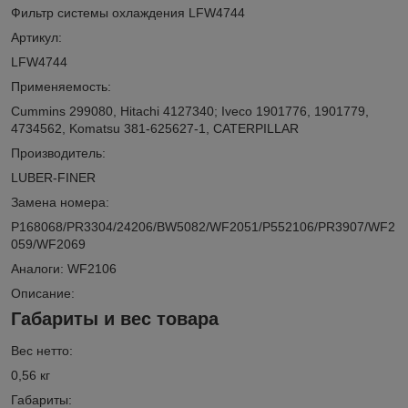
Фильтр системы охлаждения LFW4744
Артикул:
LFW4744
Применяемость:
Cummins 299080, Hitachi 4127340; Iveco 1901776, 1901779,
4734562, Komatsu 381-625627-1, CATERPILLAR
Производитель:
LUBER-FINER
Замена номера:
P168068/PR3304/24206/BW5082/WF2051/P552106/PR3907/WF2
059/WF2069
Аналоги: WF2106
Описание:
Габариты и вес товара
Вес нетто:
0,56 кг
Габариты: