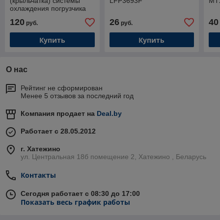
(крыльчатка) системы
LFP3693F
MT
охлаждения погрузчика
Балканкар с двигателем
120
26
40
руб.
руб.
Д2500
Купить
Купить
О нас
Рейтинг не сформирован
Менее 5 отзывов за последний год
Компания продает на
Deal.by
Работает с 28.05.2012
г. Хатежино
ул. Центральная 18б помещение 2, Хатежино , Беларусь
Контакты
Сегодня работает с 08:30 до 17:00
Показать весь график работы