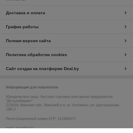
Доставка и оплата
График работы
Полная версия сайта
Политика обработки cookies
Сайт создан на платформе Deal.by
Информация для покупателя
Юридическое лицо:
Частное торговое унитарное предприятие
"ДетальМаркет"
223039, Минская обл., Минский р-н, аг. Хатежино, ул. Центральная,
18Б-2
Регистрационный номер ЕГР: 191696477
УНП: 191696477