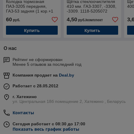
Колодка тормозная
Щётка стеклоочистителя
Щет
ПАЗ-3205 передняя,
410 мм. ГАЗ-3307, -3308,
400
ГАЗ-53 задняя (1 кор.+1
-3309. 1118-5205072
дл.)
60
4,50
3,
руб.
руб./комплект
Купить
Купить
О нас
Рейтинг не сформирован
Менее 5 отзывов за последний год
Компания продает на
Deal.by
Работает с 28.05.2012
г. Хатежино
ул. Центральная 18б помещение 2, Хатежино , Беларусь
Контакты
Сегодня работает с 08:30 до 17:00
Показать весь график работы