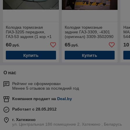
Колодка тормозная
Колодки тормозные
Нак
ПАЗ-3205 передняя,
задние ГАЗ-3309, -4301
МАЗ
ГАЗ-53 задняя (1 кор.+1
(оригинал) 3309-3502090
54
дл.)
60
65
10
руб.
руб.
Купить
Купить
О нас
Рейтинг не сформирован
Менее 5 отзывов за последний год
Компания продает на
Deal.by
Работает с 28.05.2012
г. Хатежино
ул. Центральная 18б помещение 2, Хатежино , Беларусь