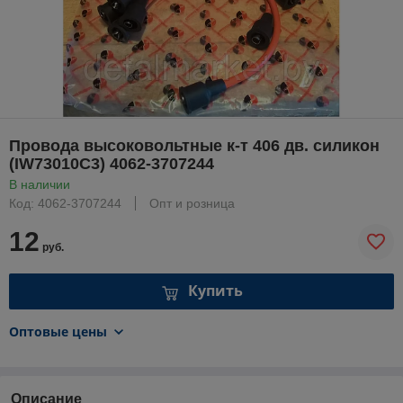
Провода высоковольтные к-т 406 дв. силикон
(IW73010C3) 4062-3707244
В наличии
Код: 4062-3707244
Опт и розница
12
руб.
Купить
Оптовые цены
Описание