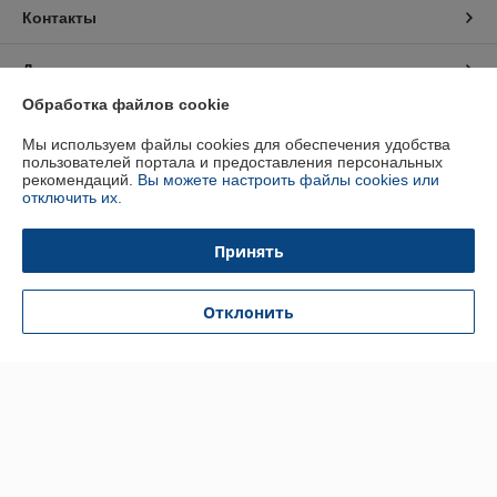
Контакты
Доставка и оплата
Обработка файлов cookie
График работы
Мы используем файлы cookies для обеспечения удобства
пользователей портала и предоставления персональных
Полная версия сайта
рекомендаций.
Вы можете настроить файлы cookies или
отключить их.
Политика обработки cookies
Принять
Сайт создан на платформе Deal.by
Отклонить
Информация для покупателя
Юридическое лицо:
Частное торговое унитарное предприятие
"ДетальМаркет"
223039, Минская обл., Минский р-н, аг. Хатежино, ул. Центральная,
18Б-2
Регистрационный номер ЕГР: 191696477